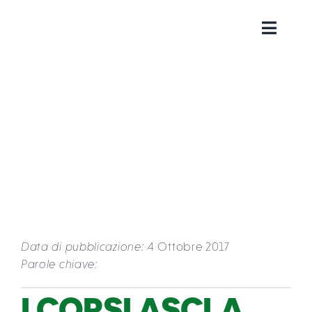
Salta
al
Toggl
contenuto
Navig
EDUCAZ
SERVIZI
TERRIT
PROGETT
Data di pubblicazione:
4 Ottobre 2017
CATALO
Parole chiave:
I CORSI ASCLA
CHI SIA