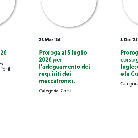
23 Mar '26
1 Dic '25
026
Proroga al 5 luglio
Proroga
2026 per
corso 
e,
l’adeguamento dei
Ingles
Per il
requisiti dei
e la Cu
meccatronici.
Categoria
Categoria: Corsi